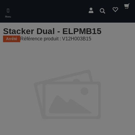
Skip
to
Rechercher
main
Menu
content
Stacker Dual - ELPMB15
Référence produit : V12H003B15
Arrêté