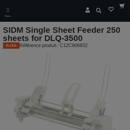
Skip
to
Rechercher
main
Menu
content
SIDM Single Sheet Feeder 250
sheets for DLQ-3500
Référence produit : C12C806832
Arrêté