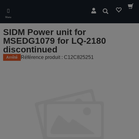
Skip
to
Rechercher
main
Menu
content
SIDM Power unit for
MSEDG1079 for LQ-2180
discontinued
Référence produit : C12C825251
Arrêté