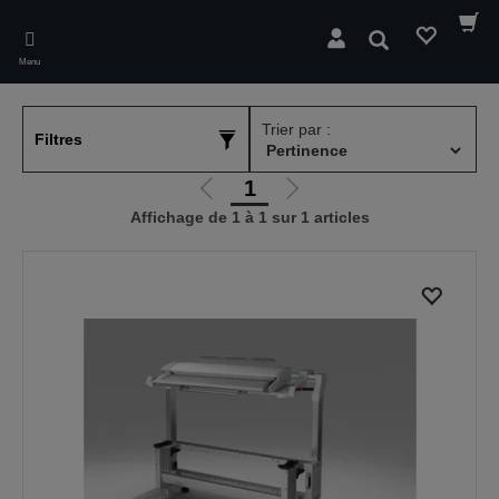
Skip
to
Rechercher
main
Menu
content
Trier par :
Filtres
1
Aller
Aller
Affichage de 1 à 1 sur 1 articles
à
à
la
la
page
page
précédente
suivante