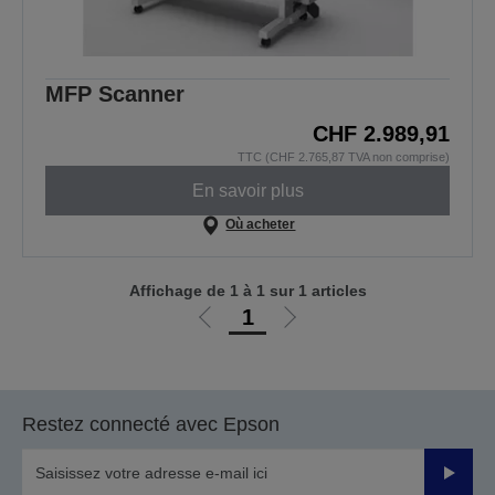
MFP Scanner
CHF 2.989,91
TTC (CHF 2.765,87 TVA non comprise)
En savoir plus
Où acheter
Affichage de 1 à 1 sur 1 articles
1
Aller
Aller
à
à
la
la
page
page
Restez connecté avec Epson
précédente
suivante
Valider