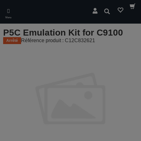
Skip
to
Rechercher
main
Menu
content
P5C Emulation Kit for C9100
Référence produit : C12C832621
Arrêté