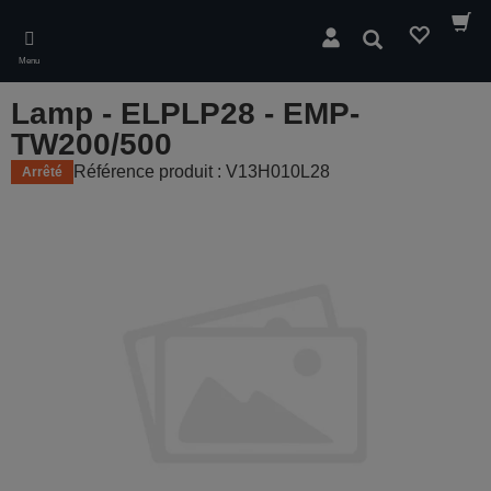
Skip
to
Rechercher
main
Menu
content
Lamp - ELPLP28 - EMP-
TW200/500
Référence produit : V13H010L28
Arrêté