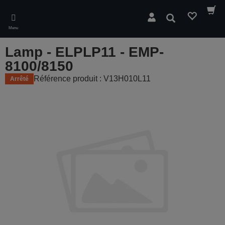
Skip
to
Rechercher
main
Menu
content
Lamp - ELPLP11 - EMP-
8100/8150
Référence produit : V13H010L11
Arrêté