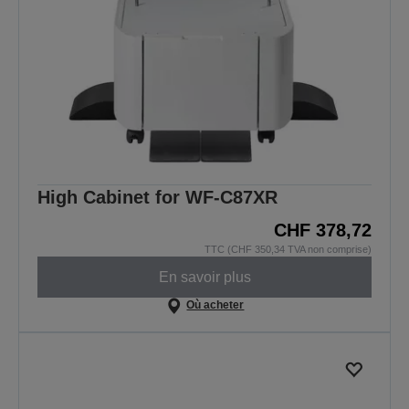
High Cabinet for WF-C87XR
CHF 378,72
TTC (CHF 350,34 TVA non comprise)
En savoir plus
Où acheter