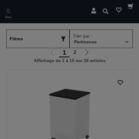
Skip
to
Rechercher
main
Menu
content
Trier par :
Filtres
1
2
Aller
Aller
Affichage de 1 à 15 sur 28 articles
à
à
la
la
page
page
précédente
suivante