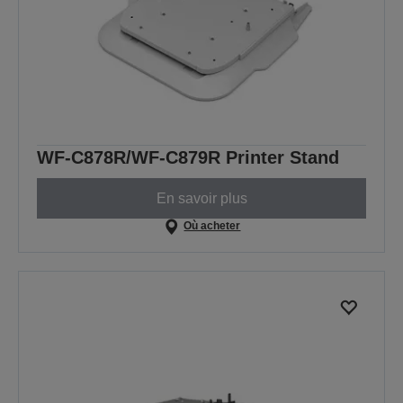
WF-C878R/WF-C879R Printer Stand
En savoir plus
Où acheter