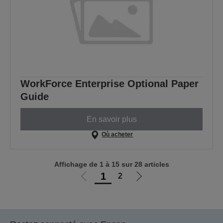
WorkForce Enterprise Optional Paper
Guide
En savoir plus
Où acheter
Affichage de 1 à 15 sur 28 articles
1
2
Aller
Aller
à
à
la
la
page
page