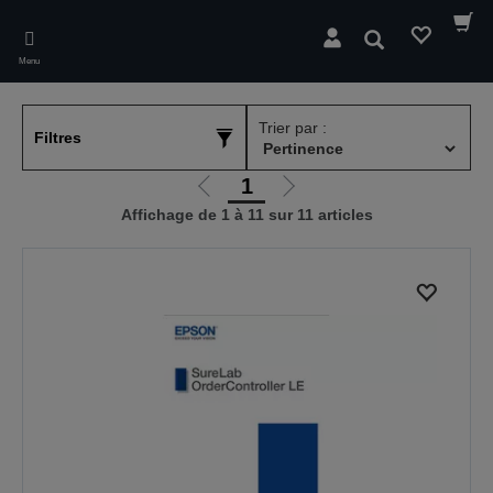
Skip
to
Rechercher
main
Menu
content
Trier par :
Filtres
1
Aller
Aller
Affichage de 1 à 11 sur 11 articles
à
à
la
la
page
page
précédente
suivante