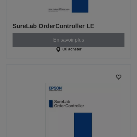
SureLab OrderController LE
En savoir plus
Où acheter