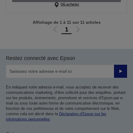
Où acheter
Affichage de 1 à 11 sur 11 articles
1
Aller
Aller
à
à
la
la
page
page
Restez connecté avec Epson
précédente
suivante
Valider
En indiquant votre adresse e-mail, vous acceptez de recevoir des
communications marketing, d’être sollicité pour des enquêtes, portant
sur les produits, événements, promotions et services d’Epson par e-
mail ou sous toute autre forme de communication électronique, en
fonction de vos préférences et de votre comportement sur le Web,
comme cela est décrit dans la
Déclaration d’Epson sur les
informations personnelles
.