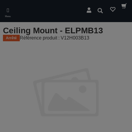
Skip
to
Rechercher
main
Menu
content
Ceiling Mount - ELPMB13
Référence produit : V12H003B13
Arrêté