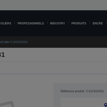
CULIERS
PROFESSIONNELS
INDUSTRY
PRODUITS
ENCRE
toCutter C12C815331
31
Référence produit : C12C815331