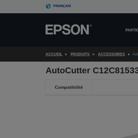
Skip
FRANÇAIS
to
main
content
PARTI
ACCUEIL
PRODUITS
ACCESSOIRES
Au
AutoCutter C12C8153
Compatibilité