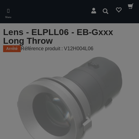
Skip
to
Rechercher
main
Menu
content
Lens - ELPLL06 - EB-Gxxx
Long Throw
Référence produit : V12H004L06
Arrêté