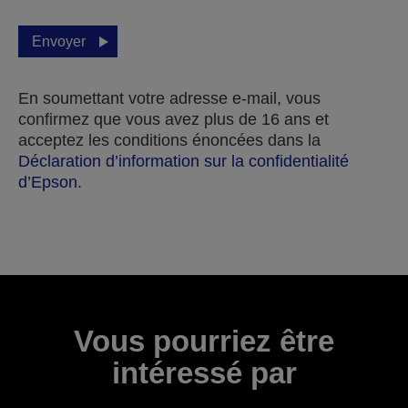
Envoyer
En soumettant votre adresse e-mail, vous
confirmez que vous avez plus de 16 ans et
acceptez les conditions énoncées dans la
Déclaration d’information sur la confidentialité
d’Epson
.
Merci pour votre soumission.
Nous vous contacterons dans les prochains jours
ouvrables.
Vous pourriez être
intéressé par