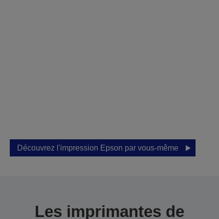
Visitez notre
showroom pour une
démonstration
personnalisée
Laissez Epson vous aider à trouver la
solution adaptée à votre entreprise.
Découvrez l'impression Epson par vous-même
Les imprimantes de