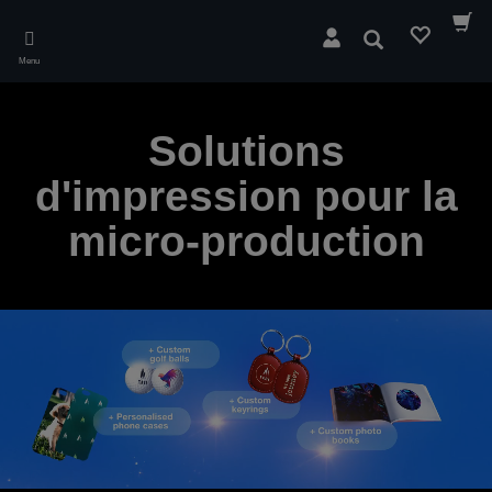
Skip
to
Rechercher
main
Menu
content
Solutions
d'impression pour la
micro-production