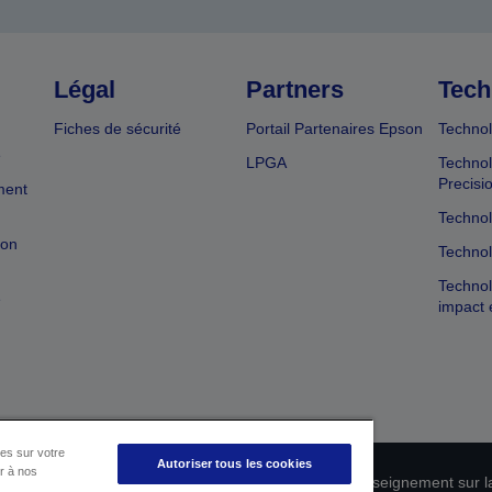
Légal
Partners
Tech
Fiches de sécurité
Portail Partenaires Epson
Technol
e
LPGA
Technol
Precisi
ment
Technol
ion
Technol
Technol
e
impact 
es sur votre
Autoriser tous les cookies
er à nos
ion de conformité des produits
Déclaration de Renseignement sur la