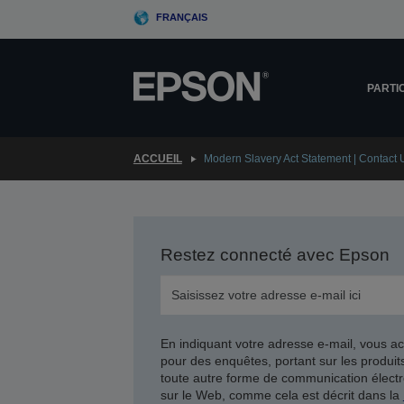
Skip
FRANÇAIS
to
main
content
PARTI
ACCUEIL
Modern Slavery Act Statement | Contact 
Restez connecté avec Epson
En indiquant votre adresse e-mail, vous ac
pour des enquêtes, portant sur les produi
toute autre forme de communication électr
sur le Web, comme cela est décrit dans la