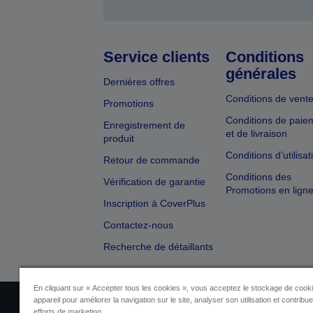
Service clients
Conditions
générales
Dernières offres
Conditions de vent
Promotions
Conditions de paie
Enregistrement de
et de livraison
produit
Conditions d’utilisat
Retour de commande
Conditions des
Vérification de garantie
Promotions en lign
Inscription à CoverPlus
Contactez-nous
Recherche de détaillants
En cliquant sur « Accepter tous les cookies », vous acceptez le stockage de cooki
appareil pour améliorer la navigation sur le site, analyser son utilisation et contribu
Identification du vendeur
Identificat
efforts de marketing.