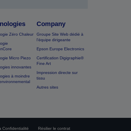
nologies
Company
ogie Zéro Chaleur
Groupe Site Web dédié à
l’équipe dirigeante
ogie
onCore
Epson Europe Electronics
ogie Micro Piezo
Certification Digigraphie®
Fine Art
ogies innovantes
Impression directe sur
ogies à moindre
tissu
environnemental
Autres sites
 Confidentialité
Résilier le contrat