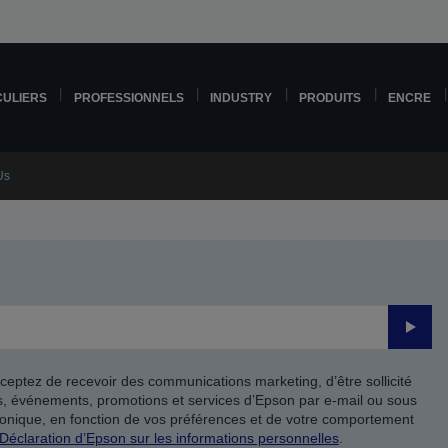
CULIERS
PROFESSIONNELS
INDUSTRY
PRODUITS
ENCRE
Us
Valide
ceptez de recevoir des communications marketing, d’être sollicité
ts, événements, promotions et services d’Epson par e-mail ou sous
onique, en fonction de vos préférences et de votre comportement
Déclaration d’Epson sur les informations personnelles
.