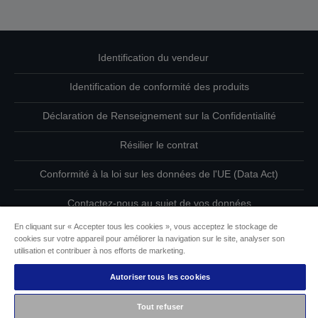
Identification du vendeur
Identification de conformité des produits
Déclaration de Renseignement sur la Confidentialité
Résilier le contrat
Conformité à la loi sur les données de l'UE (Data Act)
Contactez-nous au sujet de vos données
En cliquant sur « Accepter tous les cookies », vous acceptez le stockage de
Informations sur les cookies
cookies sur votre appareil pour améliorer la navigation sur le site, analyser son
utilisation et contribuer à nos efforts de marketing.
L’engagement d’Epson pour l’accessibilité
Autoriser tous les cookies
Copyright © 2026 Seiko Epson
Tout refuser