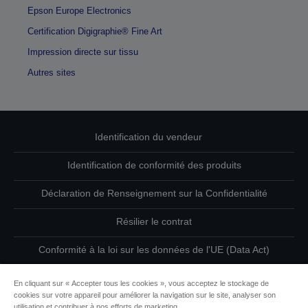
Epson Europe Electronics
Certification Digigraphie® Fine Art
Impression directe sur tissu
Autres sites
Identification du vendeur
Identification de conformité des produits
Déclaration de Renseignement sur la Confidentialité
Résilier le contrat
Conformité à la loi sur les données de l'UE (Data Act)
Contactez-nous au sujet de vos données
En cliquant sur « Accepter tous les cookies », vous acceptez le stockage de
cookies sur votre appareil pour améliorer la navigation sur le site, analyser son
Informations sur les cookies
utilisation et contribuer à nos efforts de marketing.