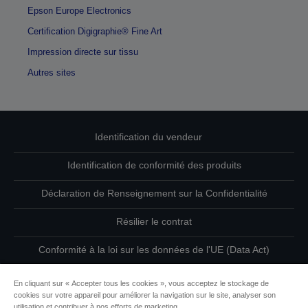
Epson Europe Electronics
Certification Digigraphie® Fine Art
Impression directe sur tissu
Autres sites
Identification du vendeur
Identification de conformité des produits
Déclaration de Renseignement sur la Confidentialité
Résilier le contrat
Conformité à la loi sur les données de l'UE (Data Act)
Contactez-nous au sujet de vos données
En cliquant sur « Accepter tous les cookies », vous acceptez le stockage de
cookies sur votre appareil pour améliorer la navigation sur le site, analyser son
Informations sur les cookies
utilisation et contribuer à nos efforts de marketing.