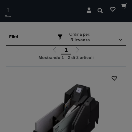
Skip
to
Cerca
main
Menu
content
Ordina per:
Filtri
1
Vai
Vai
Mostrando 1 - 2 di 2 articoli
alla
alla
pagina
pagina
precedente
successiva