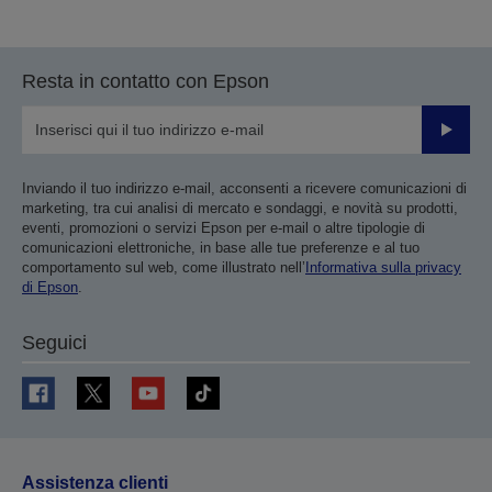
alla
alla
pagina
pagina
precedente
successiva
Resta in contatto con Epson
Invia
Inviando il tuo indirizzo e-mail, acconsenti a ricevere comunicazioni di
marketing, tra cui analisi di mercato e sondaggi, e novità su prodotti,
eventi, promozioni o servizi Epson per e-mail o altre tipologie di
comunicazioni elettroniche, in base alle tue preferenze e al tuo
comportamento sul web, come illustrato nell’
Informativa sulla privacy
di Epson
.
Seguici
Assistenza clienti