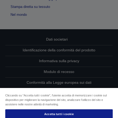
Stampa diretta su tessuto
Nel mondo
Dati societari
Identificazione della conformità del prodotto
Informativa sulla privacy
Modulo di recesso
Conformità alla Legge europea sui dati
Contattaci per informazioni sui tuoi dati
Cliccando su “Accetta tutti i cookie”, l'utente accetta di memorizzare i cookie sul
dispositivo per migliorare la navigazione del sito, analizzare l'utilizzo del sito e
Informazioni sui cookie
assistere nelle nostre attività di marketing.
Accetta tutti i cookie
L’impegno di Epson per l’accessibilità