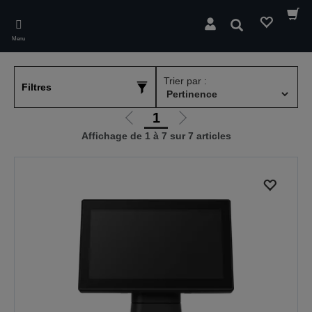
Skip
to
Rechercher
main
Menu
content
Trier par :
Filtres
1
Aller
Aller
Affichage de 1 à 7 sur 7 articles
à
à
la
la
page
page
précédente
suivante