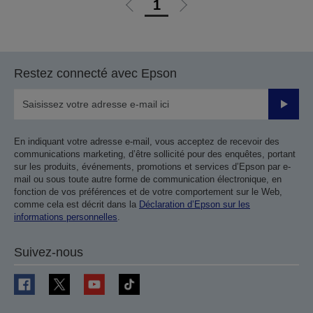
1
Aller
Aller
à
à
la
la
page
page
Restez connecté avec Epson
précédente
suivante
Valider
En indiquant votre adresse e-mail, vous acceptez de recevoir des
communications marketing, d’être sollicité pour des enquêtes, portant
sur les produits, événements, promotions et services d’Epson par e-
mail ou sous toute autre forme de communication électronique, en
fonction de vos préférences et de votre comportement sur le Web,
comme cela est décrit dans la
Déclaration d’Epson sur les
informations personnelles
.
Suivez-nous