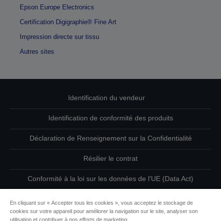
Epson Europe Electronics
Certification Digigraphie® Fine Art
Impression directe sur tissu
Autres sites
Identification du vendeur
Identification de conformité des produits
Déclaration de Renseignement sur la Confidentialité
Résilier le contrat
Conformité à la loi sur les données de l'UE (Data Act)
Contactez-nous au sujet de vos données
En cliquant sur « Accepter tous les cookies », vous acceptez le stockage de
cookies sur votre appareil pour améliorer la navigation sur le site, analyser son
Informations sur les cookies
utilisation et contribuer à nos efforts de marketing.