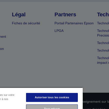
Légal
Partners
Tech
Fiches de sécurité
Portail Partenaires Epson
Technol
e
LPGA
Technol
Precisi
ment
Technol
ion
Technol
Technol
e
impact 
es sur votre
Autoriser tous les cookies
er à nos
ion de conformité des produits
Déclaration de Renseignement sur la
Tout refuser