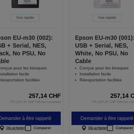
Vue rapide
Vue rapide
son EU-m30 (002):
Epson EU-m30 (001)
B + Serial, NES,
USB + Serial, NES,
ack, No PSU, No
White, No PSU, No
ble
Cable
onçue pour les kiosques
Conçue pour les kiosques
nstallation facile
Installation facile
éexportation facilitée
Réexportation facilitée
257,14 CHF
257,14 
TTC (237,87 CHF TVA non comprise)
TTC (237,87 CHF TVA non com
Demander à être rappelé
Demander à être rappelé
Où acheter
Comparer
Où acheter
Comparer