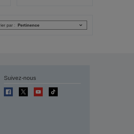
rier par :
Suivez-nous
r