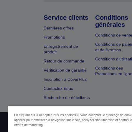
Service clients
Conditions
générales
Dernières offres
Conditions de vent
Promotions
Conditions de paie
Enregistrement de
et de livraison
produit
Conditions d’utilisat
Retour de commande
Conditions des
Vérification de garantie
Promotions en lign
Inscription à CoverPlus
Contactez-nous
Recherche de détaillants
En cliquant sur « Accepter tous les cookies », vous acceptez le stockage de cooki
appareil pour améliorer la navigation sur le site, analyser son utilisation et contribu
Identification du vendeur
Identificat
efforts de marketing.