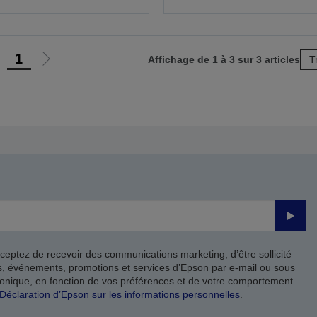
1
Affichage de 1 à 3 sur 3 articles
T
ller
Aller
à
à
a
la
page
page
récédente
suivante
Valide
ceptez de recevoir des communications marketing, d’être sollicité
ts, événements, promotions et services d’Epson par e-mail ou sous
onique, en fonction de vos préférences et de votre comportement
Déclaration d’Epson sur les informations personnelles
.