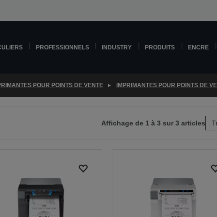
CULIERS
PROFESSIONNELS
INDUSTRY
PRODUITS
ENCRE
PRIMANTES POUR POINTS DE VENTE
IMPRIMANTES POUR POINTS DE V
Affichage de 1 à 3 sur 3 articles
T
r
e
ante