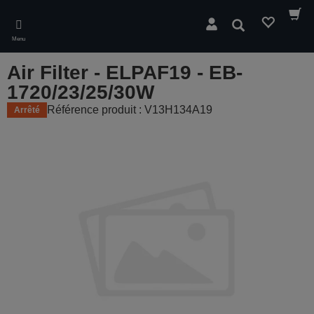
Skip
to
Rechercher
main
Menu
content
Air Filter - ELPAF19 - EB-
1720/23/25/30W
Référence produit : V13H134A19
Arrêté