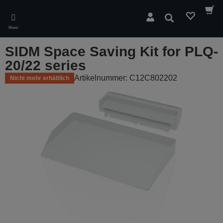
Skip
to
Suchen
main
Menü
content
SIDM Space Saving Kit for PLQ-
20/22 series
Artikelnummer: C12C802202
Nicht mehr erhältlich