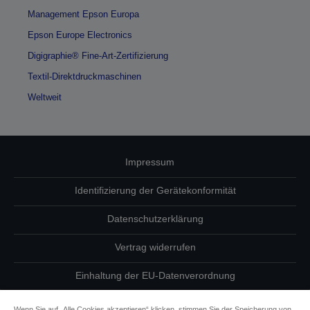
Management Epson Europa
Epson Europe Electronics
Digigraphie® Fine-Art-Zertifizierung
Textil-Direktdruckmaschinen
Weltweit
Impressum
Identifizierung der Gerätekonformität
Datenschutzerklärung
Vertrag widerrufen
Einhaltung der EU-Datenverordnung
Fragen zum Datenschutz
Wenn Sie auf „Alle Cookies akzeptieren“ klicken, stimmen Sie der Speicherung von