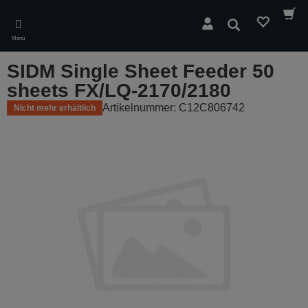
Skip
to
Suchen
main
Menü
content
SIDM Single Sheet Feeder 50
sheets FX/LQ-2170/2180
Artikelnummer: C12C806742
Nicht mehr erhältlich