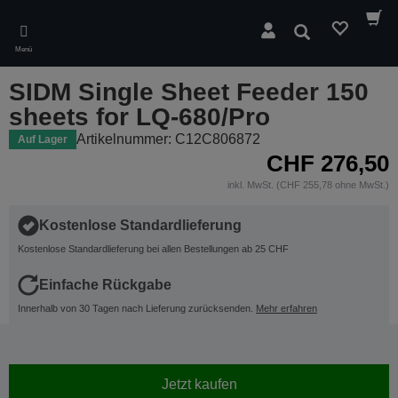
Skip
to
Suchen
main
Menü
content
SIDM Single Sheet Feeder 150
sheets for LQ-680/Pro
Artikelnummer: C12C806872
Auf Lager
CHF 276,50
inkl. MwSt. (CHF 255,78 ohne MwSt.)
Kostenlose Standardlieferung
Kostenlose Standardlieferung bei allen Bestellungen ab 25 CHF
Einfache Rückgabe
Innerhalb von 30 Tagen nach Lieferung zurücksenden.
Mehr erfahren
Jetzt kaufen