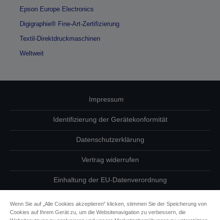
Epson Europe Electronics
Digigraphie® Fine-Art-Zertifizierung
Textil-Direktdruckmaschinen
Weltweit
Impressum
Identifizierung der Gerätekonformität
Datenschutzerklärung
Vertrag widerrufen
Einhaltung der EU-Datenverordnung
Fragen zum Datenschutz
Wenn Sie auf „Alle Cookies akzeptieren“ klicken, stimmen Sie der Speicherung von
Cookies auf Ihrem Gerät zu, um die Websitenavigation zu verbessern, die