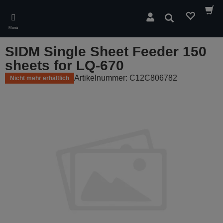
Skip
to
Suchen
main
Menü
content
SIDM Single Sheet Feeder 150
sheets for LQ-670
Artikelnummer: C12C806782
Nicht mehr erhältlich