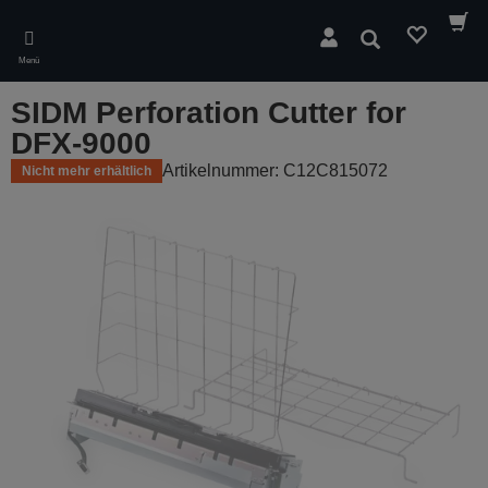
Skip
to
Suchen
main
Menü
content
SIDM Perforation Cutter for
DFX-9000
Artikelnummer: C12C815072
Nicht mehr erhältlich