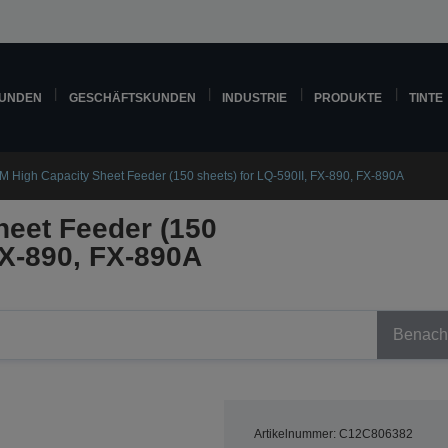
KUNDEN
GESCHÄFTSKUNDEN
INDUSTRIE
PRODUKTE
TINTE
M High Capacity Sheet Feeder (150 sheets) for LQ-590II, FX-890, FX-890A
heet Feeder (150
FX-890, FX-890A
Benachr
Artikelnummer: C12C806382