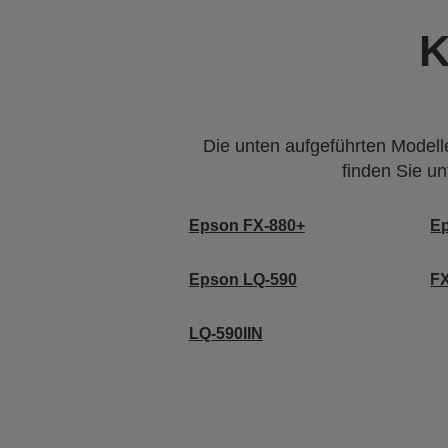
K
Die unten aufgeführten Modelle
finden Sie u
Epson FX-880+
E
Epson LQ-590
FX
LQ-590IIN