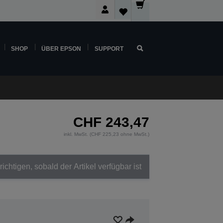
SHOP
ÜBER EPSON
SUPPORT
CHF 243,47
inkl. MwSt. (CHF 225,23 ohne MwSt.)
ichtigen, sobald der Artikel verfügbar ist