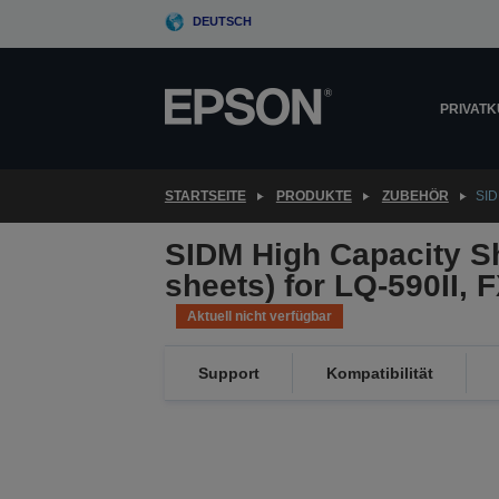
Skip
DEUTSCH
to
main
content
PRIVAT
STARTSEITE
PRODUKTE
ZUBEHÖR
SID
SIDM High Capacity S
sheets) for LQ-590II, 
Aktuell nicht verfügbar
Support
Kompatibilität