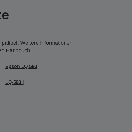
te
mpatibel. Weitere Informationen
den Handbuch.
Epson LQ-580
LQ-590II