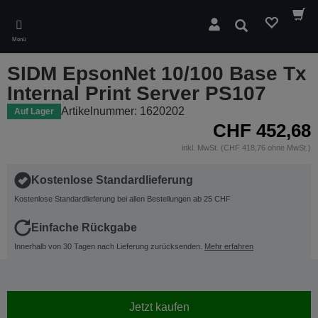
Skip
to
Suchen
main
Menü
content
SIDM EpsonNet 10/100 Base Tx
Internal Print Server PS107
Artikelnummer: 1620202
Auf Lager
CHF 452,68
inkl. MwSt. (CHF 418,76 ohne MwSt.)
Kostenlose Standardlieferung
Kostenlose Standardlieferung bei allen Bestellungen ab 25 CHF
Einfache Rückgabe
Innerhalb von 30 Tagen nach Lieferung zurücksenden.
Mehr erfahren
Jetzt kaufen