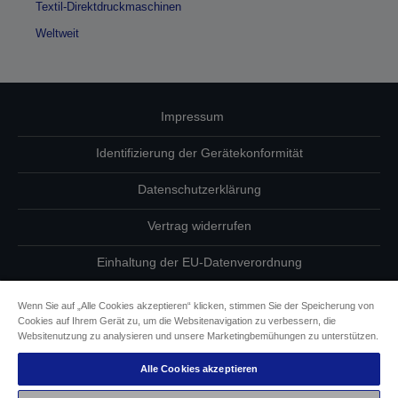
Textil-Direktdruckmaschinen
Weltweit
Impressum
Identifizierung der Gerätekonformität
Datenschutzerklärung
Vertrag widerrufen
Einhaltung der EU-Datenverordnung
Fragen zum Datenschutz
Wenn Sie auf „Alle Cookies akzeptieren“ klicken, stimmen Sie der Speicherung von
Cookies auf Ihrem Gerät zu, um die Websitenavigation zu verbessern, die
Informationen zu Cookies
Websitenutzung zu analysieren und unsere Marketingbemühungen zu unterstützen.
Alle Cookies akzeptieren
Epson Engagement für Barrierefreiheit