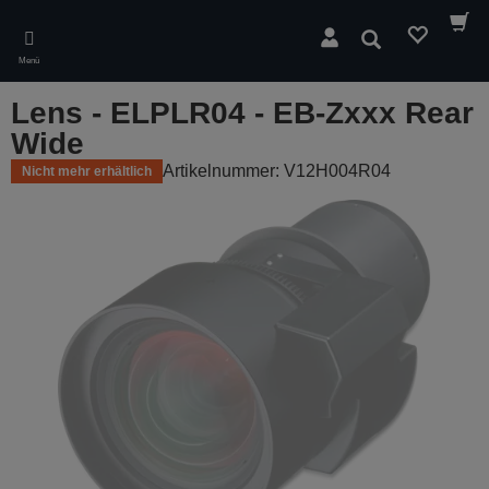
Skip
to
Suchen
main
Menü
content
Lens - ELPLR04 - EB-Zxxx Rear
Wide
Artikelnummer: V12H004R04
Nicht mehr erhältlich