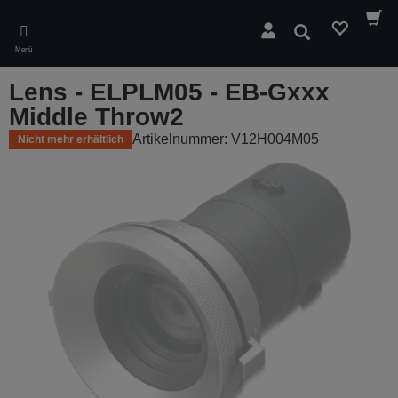
Skip
to
Suchen
main
Menü
content
Lens - ELPLM05 - EB-Gxxx
Middle Throw2
Artikelnummer: V12H004M05
Nicht mehr erhältlich