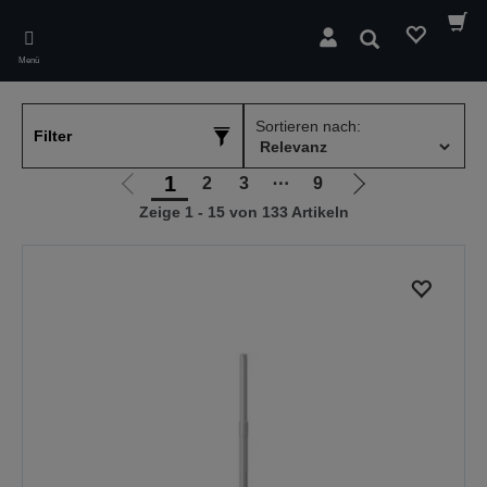
Skip
to
Suchen
main
Menü
content
Sortieren nach:
Filter
1
2
3
⋯
9
Zur
Zur
Zeige 1 - 15 von 133 Artikeln
vorherigen
nächsten
Seite
Seite