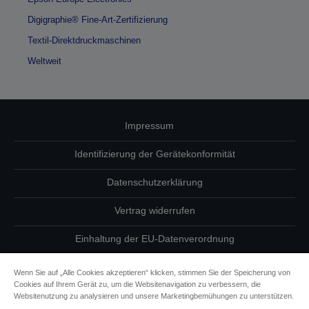
Digigraphie® Fine-Art-Zertifizierung
Textil-Direktdruckmaschinen
Weltweit
Impressum
Identifizierung der Gerätekonformität
Datenschutzerklärung
Vertrag widerrufen
Einhaltung der EU-Datenverordnung
Fragen zum Datenschutz
Wenn Sie auf „Alle Cookies akzeptieren“ klicken, stimmen Sie der Speicherung von
Cookies auf Ihrem Gerät zu, um die Websitenavigation zu verbessern, die
Informationen zu Cookies
Websitenutzung zu analysieren und unsere Marketingbemühungen zu unterstützen.