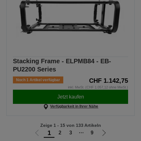
Stacking Frame - ELPMB84 - EB-
PU2200 Series
CHF 1.142,75
Noch 1 Artikel verfügbar
inkl. MwSt. (CHF 1.057,12 ohne MwSt.)
Jetzt kaufen
Verfügbarkeit in Ihrer Nähe
Zeige 1 - 15 von 133 Artikeln
1
2
3
⋯
9
Zur
Zur