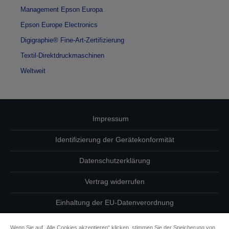
Management Epson Europa
Epson Europe Electronics
Digigraphie® Fine-Art-Zertifizierung
Textil-Direktdruckmaschinen
Weltweit
Impressum
Identifizierung der Gerätekonformität
Datenschutzerklärung
Vertrag widerrufen
Einhaltung der EU-Datenverordnung
Fragen zum Datenschutz
Wenn Sie auf „Alle Cookies akzeptieren“ klicken, stimmen Sie der Speicherung von