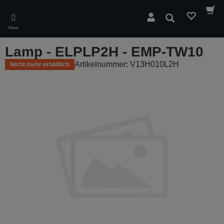
Skip
to
Suchen
main
Menü
content
Lamp - ELPLP2H - EMP-TW10
Artikelnummer: V13H010L2H
Nicht mehr erhältlich