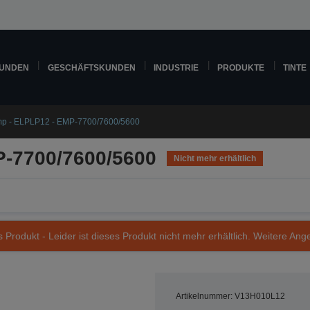
KUNDEN
GESCHÄFTSKUNDEN
INDUSTRIE
PRODUKTE
TINTE
p - ELPLP12 - EMP-7700/7600/5600
P-7700/7600/5600
Nicht mehr erhältlich
s Produkt - Leider ist dieses Produkt nicht mehr erhältlich. Weitere Ang
Artikelnummer: V13H010L12