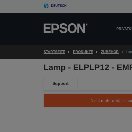
Skip
DEUTSCH
to
main
content
PRIVAT
STARTSEITE
PRODUKTE
ZUBEHÖR
Lam
Lamp - ELPLP12 - EM
Support
Nicht mehr erhältliche