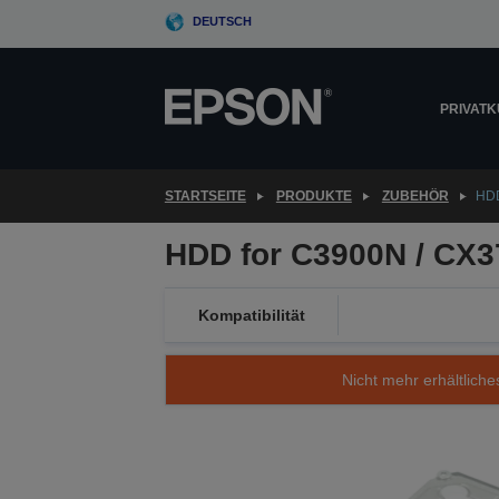
Skip
DEUTSCH
to
main
content
PRIVAT
STARTSEITE
PRODUKTE
ZUBEHÖR
HDD
HDD for C3900N / CX3
Kompatibilität
Nicht mehr erhältliche