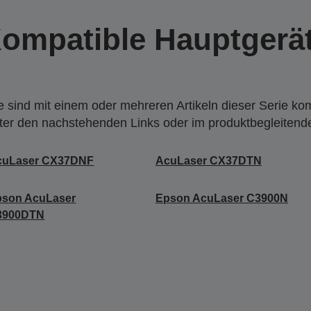
ompatible Hauptgerä
 sind mit einem oder mehreren Artikeln dieser Serie ko
nter den nachstehenden Links oder im produktbegleiten
cuLaser CX37DNF
AcuLaser CX37DTN
pson AcuLaser
Epson AcuLaser C3900N
3900DTN