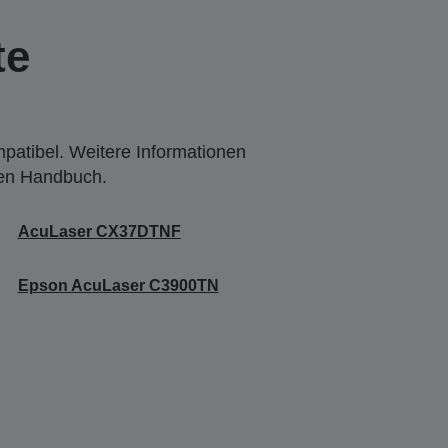
te
mpatibel. Weitere Informationen
den Handbuch.
AcuLaser CX37DTNF
Epson AcuLaser C3900TN