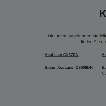
K
Die unten aufgeführten Modelle
finden Sie u
AcuLaser CX37DN
A
Epson AcuLaser C3900DN
E
C