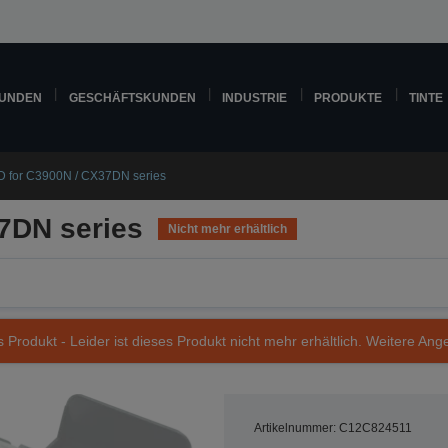
KUNDEN
GESCHÄFTSKUNDEN
INDUSTRIE
PRODUKTE
TINTE
 for C3900N / CX37DN series
7DN series
Nicht mehr erhältlich
s Produkt - Leider ist dieses Produkt nicht mehr erhältlich. Weitere Ang
Artikelnummer: C12C824511