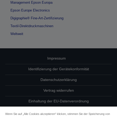
Management Epson Europa
Epson Europe Electronics
Digigraphie® Fine-Art-Zertifizierung
Textil-Direktdruckmaschinen
Weltweit
Impressum
Identifizierung der Gerätekonformität
Datenschutzerklärung
Vertrag widerrufen
Einhaltung der EU-Datenverordnung
Fragen zum Datenschutz
Wenn Sie auf „Alle Cookies akzeptieren“ klicken, stimmen Sie der Speicherung von