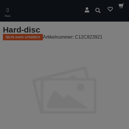
Skip
to
Suchen
main
Menü
content
Hard-disc
Artikelnummer: C12C823921
Nicht mehr erhältlich