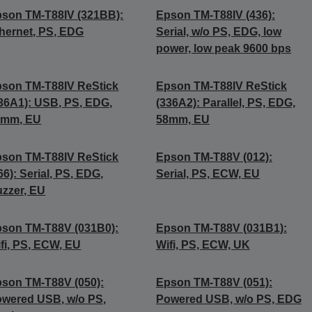
son TM-T88IV (321BB):
Epson TM-T88IV (436):
hernet, PS, EDG
Serial, w/o PS, EDG, low
power, low peak 9600 bps
son TM-T88IV ReStick
Epson TM-T88IV ReStick
36A1): USB, PS, EDG,
(336A2): Parallel, PS, EDG,
8mm, EU
58mm, EU
son TM-T88IV ReStick
Epson TM-T88V (012):
66): Serial, PS, EDG,
Serial, PS, ECW, EU
zzer, EU
son TM-T88V (031B0):
Epson TM-T88V (031B1):
fi, PS, ECW, EU
Wifi, PS, ECW, UK
son TM-T88V (050):
Epson TM-T88V (051):
wered USB, w/o PS,
Powered USB, w/o PS, EDG