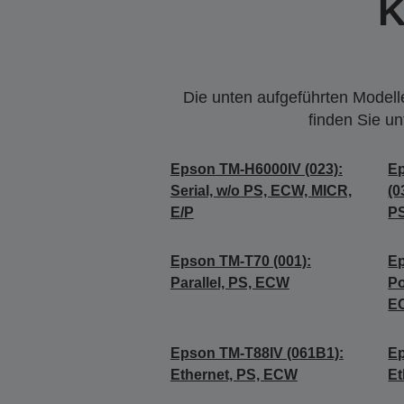
K
Die unten aufgeführten Modelle
finden Sie u
Epson TM-H6000IV (023):
E
Serial, w/o PS, ECW, MICR,
(0
E/P
PS
Epson TM-T70 (001):
Ep
Parallel, PS, ECW
Po
E
Epson TM-T88IV (061B1):
Ep
Ethernet, PS, ECW
Et