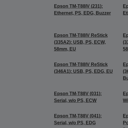
Epson TM-T88IV (231):
Ep
Ethernet, PS, EDG, Buzzer
Et
Epson TM-T88IV ReStick
Ep
(335A2): USB, PS, ECW,
(3
58mm, EU
5
Epson TM-T88IV ReStick
Ep
(346A1): USB, PS, EDG, EU
(3
Bu
Epson TM-T88V (031):
Ep
Serial, w/o PS, ECW
Wi
Epson TM-T88V (041):
Ep
Serial, w/o PS, EDG
Po