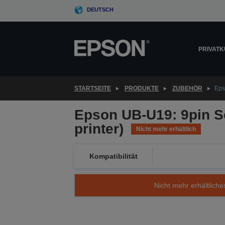
Skip
DEUTSCH
to
main
content
PRIVAT
STARTSEITE
PRODUKTE
ZUBEHÖR
Eps
Epson UB-U19: 9pin Se
printer)
Nicht mehr erhältlich
Kompatibilität
Nicht mehr erhältliche