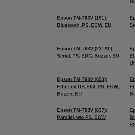
Bl
Epson TM-T88V (151):
Ep
Bluetooth, PS, ECW, EU
Se
Epson TM-T88V (231A0):
Ep
Serial, PS, EDG, Buzzer, EU
Et
U
Epson TM-T88V (653):
Ep
Ethernet UB-E04, PS, ECW,
Et
Buzzer, EU
Bu
Epson TM-T88V (837):
Ep
Parallel, w/o PS, ECW
Bl
PS