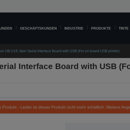
KUNDEN
GESCHÄFTSKUNDEN
INDUSTRIE
PRODUKTE
TINTE
on UB-U19: 9pin Serial Interface Board with USB (For on board USB printer)
rial Interface Board with USB (F
s Produkt - Leider ist dieses Produkt nicht mehr erhältlich. Weitere Ang