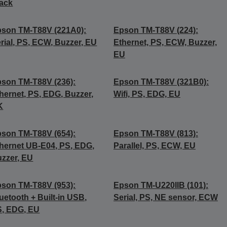
ack
son TM-T88V (221A0):
Epson TM-T88V (224):
rial, PS, ECW, Buzzer, EU
Ethernet, PS, ECW, Buzzer,
EU
son TM-T88V (236):
Epson TM-T88V (321B0):
hernet, PS, EDG, Buzzer,
Wifi, PS, EDG, EU
K
son TM-T88V (654):
Epson TM-T88V (813):
hernet UB-E04, PS, EDG,
Parallel, PS, ECW, EU
zzer, EU
son TM-T88V (953):
Epson TM-U220IIB (101):
uetooth + Built-in USB,
Serial, PS, NE sensor, ECW
, EDG, EU