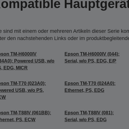
ompatible Hauptgerä
 sind mit einem oder mehreren Artikeln dieser Serie ko
nter den nachstehenden Links oder im produktbegleiten
pson TM-H6000IV
Epson TM-H6000IV (044):
34A0): Powered USB, w/o
Serial, w/o PS, EDG, E/P
, EDG, MICR
son TM-T70 (023A0):
Epson TM-T70 (024A0):
wered USB, w/o PS,
Ethernet, PS, EDG
CW
son TM-T88IV (061BB):
Epson TM-T88IV (081):
hernet, PS, ECW
Serial, w/o PS, EDG