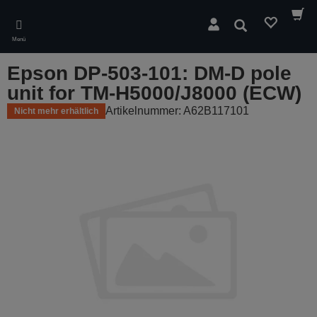
Skip
to
Suchen
main
Menü
content
Epson DP-503-101: DM-D pole
unit for TM-H5000/J8000 (ECW)
Artikelnummer: A62B117101
Nicht mehr erhältlich