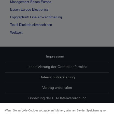
Management Epson Europa
Epson Europe Electronics
Digigraphie® Fine-Art-Zertifizierung
Textil-Direktdruckmaschinen
Weltweit
Impressum
Identifizierung der Gerätekonformität
Datenschutzerklärung
Vertrag widerrufen
Einhaltung der EU-Datenverordnung
Fragen zum Datenschutz
Wenn Sie auf „Alle Cookies akzeptieren“ klicken, stimmen Sie der Speicherung von