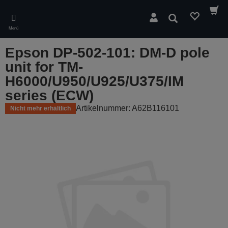
Skip
to
Suchen
main
Menü
content
Epson DP-502-101: DM-D pole
unit for TM-
H6000/U950/U925/U375/IM
series (ECW)
Artikelnummer: A62B116101
Nicht mehr erhältlich