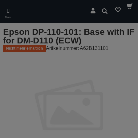
Skip
to
Suchen
main
Menü
content
Epson DP-110-101: Base with IF
for DM-D110 (ECW)
Artikelnummer: A62B131101
Nicht mehr erhältlich