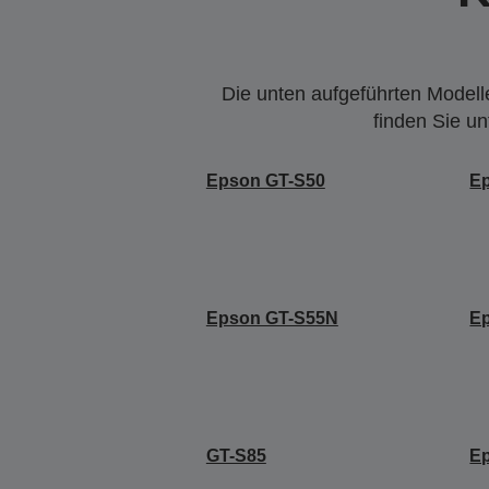
Die unten aufgeführten Modelle
finden Sie u
Epson GT-S50
E
Epson GT-S55N
E
GT-S85
E