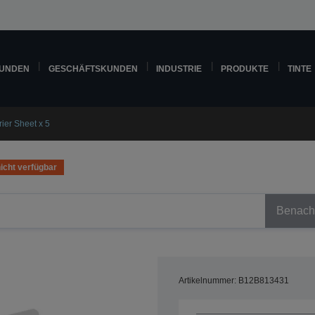
KUNDEN
GESCHÄFTSKUNDEN
INDUSTRIE
PRODUKTE
TINTE
rier Sheet x 5
nicht verfügbar
Benachr
Artikelnummer: B12B813431