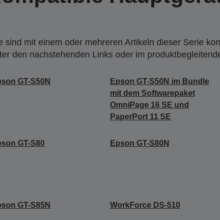
 sind mit einem oder mehreren Artikeln dieser Serie ko
nter den nachstehenden Links oder im produktbegleiten
pson GT-S50N
Epson GT-S50N im Bundle
mit dem Softwarepaket
OmniPage 16 SE und
PaperPort 11 SE
pson GT-S80
Epson GT-S80N
pson GT-S85N
WorkForce DS-510