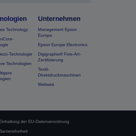
nologien
Unternehmen
ee Technology
Management Epson
Europa
onCore-
ogie
Epson Europe Electronics
iezo-Technologie
Digigraphie® Fine-Art-
Zertifizierung
ive Technologien
Textil-
tigere
Direktdruckmaschinen
ogien
Weltweit
Einhaltung der EU-Datenverordnung
rrierefreiheit