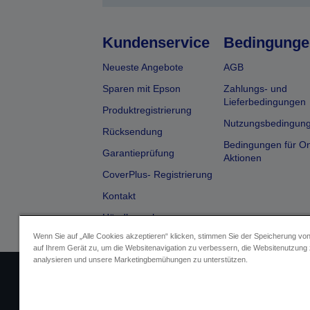
Kundenservice
Bedingunge
Neueste Angebote
AGB
Sparen mit Epson
Zahlungs- und
Lieferbedingungen
Produktregistrierung
Nutzungsbedingun
Rücksendung
Bedingungen für On
Garantieprüfung
Aktionen
CoverPlus- Registrierung
Kontakt
Händlersuche
Wenn Sie auf „Alle Cookies akzeptieren“ klicken, stimmen Sie der Speicherung vo
auf Ihrem Gerät zu, um die Websitenavigation zu verbessern, die Websitenutzung
analysieren und unsere Marketingbemühungen zu unterstützen.
Impressum
Identifizierung der Ge
Fragen zum D