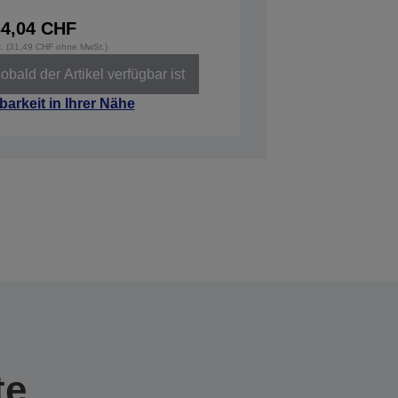
34,04 CHF
t. (31,49 CHF ohne MwSt.)
obald der Artikel verfügbar ist
barkeit in Ihrer Nähe
te