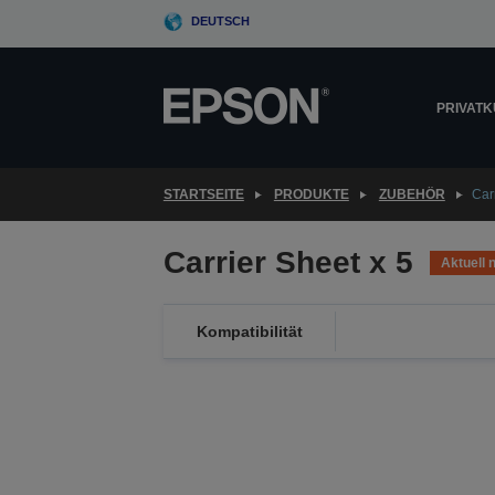
Skip
DEUTSCH
to
main
content
PRIVAT
STARTSEITE
PRODUKTE
ZUBEHÖR
Car
Carrier Sheet x 5
Aktuell 
Kompatibilität