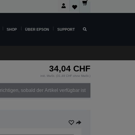
SHOP
ÜBER EPSON
SUPPORT
34,04 CHF
inkl. MwSt. (31,49 CHF ohne MwSt.)
ichtigen, sobald der Artikel verfügbar ist