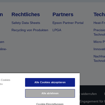
n
Rechtliches
Partners
Tech
Safety Data Sheets
Epson Partner Portal
Heat-Fr
Recycling von Produkten
LPGA
Precisi
Technol
gen
Micro P
line-
Innovat
Nachhal
Technol
n Cookies
Alle Cookies akzeptieren
 zu
rätekonformität
Datenschutzerklärung
Vertrag widerrufen
Alle ablehnen
atenschutz
Informationen zu Cookies
Epson Engagement für Ba
Cookie-Einstellungen