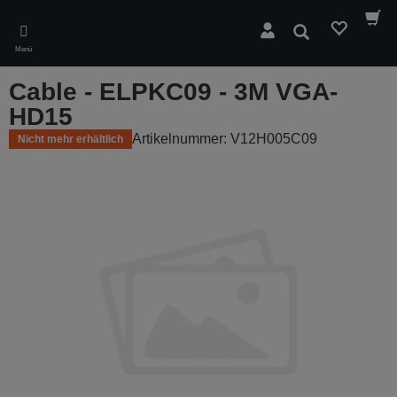
Skip
to
Suchen
main
Menü
content
Cable - ELPKC09 - 3M VGA-
HD15
Artikelnummer: V12H005C09
Nicht mehr erhältlich