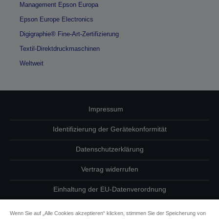
Management Epson Europa
Epson Europe Electronics
Digigraphie® Fine-Art-Zertifizierung
Textil-Direktdruckmaschinen
Weltweit
Impressum
Identifizierung der Gerätekonformität
Datenschutzerklärung
Vertrag widerrufen
Einhaltung der EU-Datenverordnung
Fragen zum Datenschutz
Wenn Sie auf „Alle Cookies akzeptieren“ klicken, stimmen Sie der Speicherung von