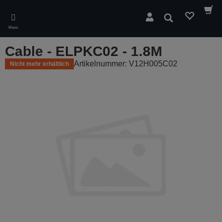
Skip
to
Suchen
main
Menü
content
Cable - ELPKC02 - 1.8M
Artikelnummer: V12H005C02
Nicht mehr erhältlich