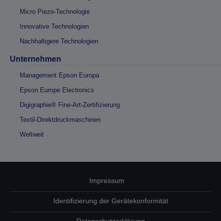
Micro Piezo-Technologie
Innovative Technologien
Nachhaltigere Technologien
Unternehmen
Management Epson Europa
Epson Europe Electronics
Digigraphie® Fine-Art-Zertifizierung
Textil-Direktdruckmaschinen
Weltweit
Impressum
Identifizierung der Gerätekonformität