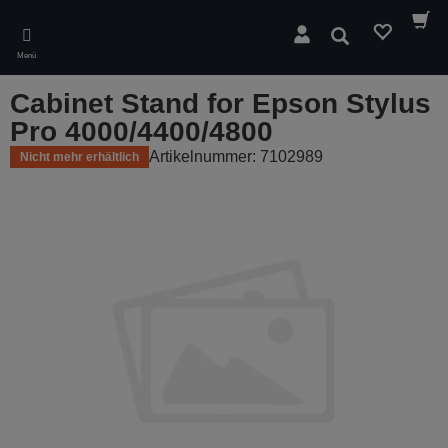
Skip
to
Suchen
main
Menü
content
Cabinet Stand for Epson Stylus
Pro 4000/4400/4800
Artikelnummer: 7102989
Nicht mehr erhältlich