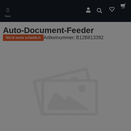
Skip
to
Suchen
main
Menü
content
Auto-Document-Feeder
Artikelnummer: B12B813392
Nicht mehr erhältlich