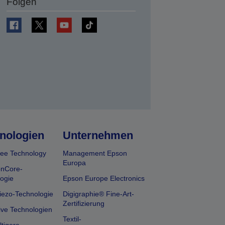
Folgen
en
nologien
Unternehmen
ee Technology
Management Epson
Europa
onCore-
ogie
Epson Europe Electronics
iezo-Technologie
Digigraphie® Fine-Art-
Zertifizierung
ive Technologien
Textil-
tigere