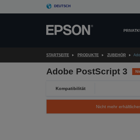
Skip
DEUTSCH
to
main
content
PRIVAT
STARTSEITE
PRODUKTE
ZUBEHÖR
Ado
Adobe PostScript 3
Ni
Kompatibilität
Nicht mehr erhältliche