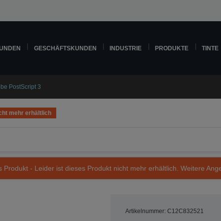
KUNDEN
GESCHÄFTSKUNDEN
INDUSTRIE
PRODUKTE
TINTE
be PostScript 3
cht mehr erhältlich
s Produkt - Leider ist dieses Produkt nicht mehr erhältlich. Weitere Ang
Artikelnummer: C12C832521