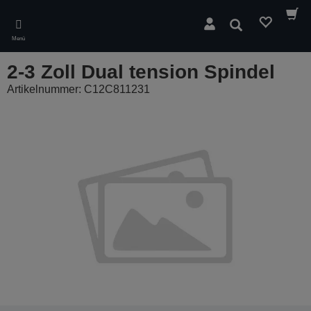
Skip
to
Suchen
main
Menü
content
2-3 Zoll Dual tension Spindel
Artikelnummer: C12C811231