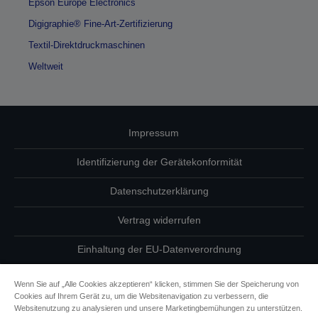
Epson Europe Electronics
Digigraphie® Fine-Art-Zertifizierung
Textil-Direktdruckmaschinen
Weltweit
Impressum
Identifizierung der Gerätekonformität
Datenschutzerklärung
Vertrag widerrufen
Einhaltung der EU-Datenverordnung
Fragen zum Datenschutz
Wenn Sie auf „Alle Cookies akzeptieren“ klicken, stimmen Sie der Speicherung von
Cookies auf Ihrem Gerät zu, um die Websitenavigation zu verbessern, die
Informationen zu Cookies
Websitenutzung zu analysieren und unsere Marketingbemühungen zu unterstützen.