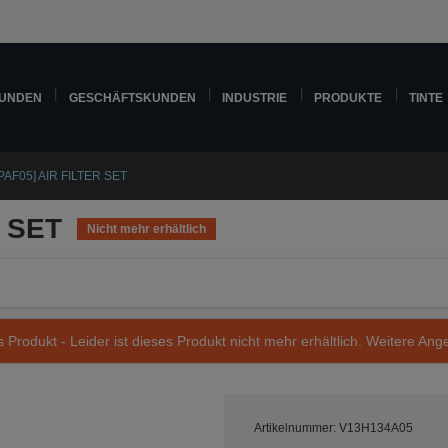
KUNDEN
GESCHÄFTSKUNDEN
INDUSTRIE
PRODUKTE
TINTE
PAF05] AIR FILTER SET
R SET
Nicht mehr erhältlich
s Produkt - Leider ist dieses Produkt nicht mehr erhältlich. Weitere Ang
Artikelnummer: V13H134A05