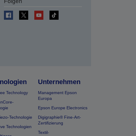
Folgen
en
nologien
Unternehmen
ee Technology
Management Epson
Europa
onCore-
ogie
Epson Europe Electronics
iezo-Technologie
Digigraphie® Fine-Art-
Zertifizierung
ive Technologien
Textil-
tigere