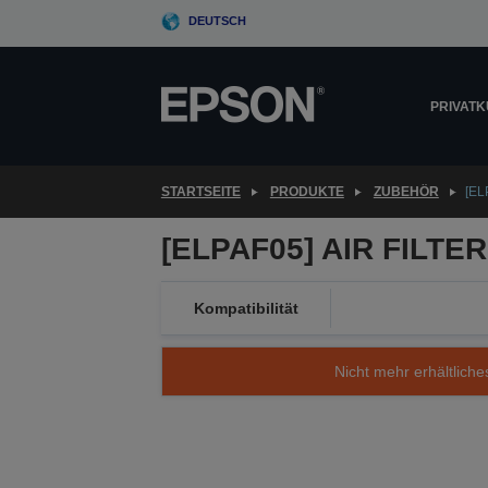
Skip
DEUTSCH
to
main
content
PRIVAT
STARTSEITE
PRODUKTE
ZUBEHÖR
[EL
[ELPAF05] AIR FILTE
Kompatibilität
Nicht mehr erhältliche