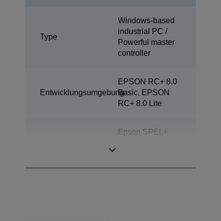
Windows-based
industrial PC /
Type
Powerful master
controller
EPSON RC+ 8.0
Entwicklungsumgebung
Basic, EPSON
RC+ 8.0 Lite
Epson SPEL+
Programmiersprache
(Multitasking
möglich)