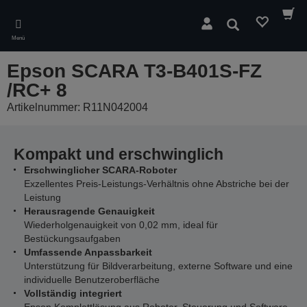
Skip
to
Suchen
main
Menü
content
Epson SCARA T3-B401S-FZ
/RC+ 8
Artikelnummer: R11N042004
Kompakt und erschwinglich
Erschwinglicher SCARA-Roboter
Exzellentes Preis-Leistungs-Verhältnis ohne Abstriche bei der
Leistung
Herausragende Genauigkeit
Wiederholgenauigkeit von 0,02 mm, ideal für
Bestückungsaufgaben
Umfassende Anpassbarkeit
Unterstützung für Bildverarbeitung, externe Software und eine
individuelle Benutzeroberfläche
Vollständig integriert