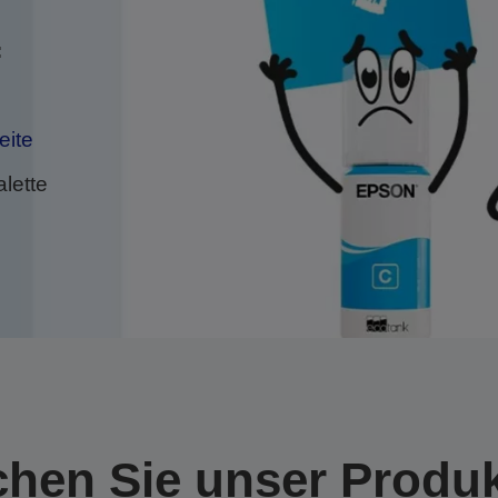
:
eite
lette
hen Sie unser Produ