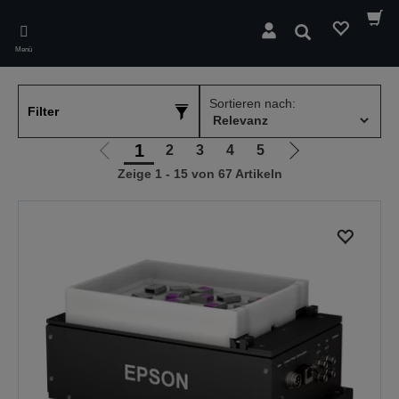
Skip
to
Suchen
main
Menü
content
Sortieren nach:
Filter
1
2
3
4
5
Zur
Zur
Zeige 1 - 15 von 67 Artikeln
vorherigen
nächsten
Seite
Seite